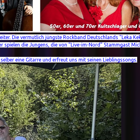
iter. Die vermutlich jüngste Rockband Deutschlands "Leka Kek
ker spielen die Jungens, die von "Live-im-Nord" Stammgast Mic
lber eine Gitarre und erfreut uns mit seinen Lieblingssongs.