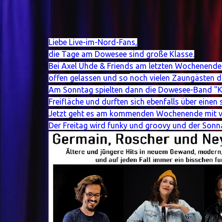
Liebe Live-im-Nord-Fans,
die Tage am Dowesee sind große Klasse.
Bei Axel Uhde & Friends am letzten Wochenende
offen gelassen und so
noch vielen Zaungästen di
Am Sonntag spielten dann die Dowesee-Band "Kap
Freifläche und durften sich ebenfalls über einen
Jetzt geht es am kommenden Wochenende mit vier 
Der Freitag wird funky und groovy und der Sonna