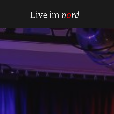
Live im
n
o
rd