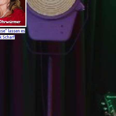
se" lassen es
k Scharf