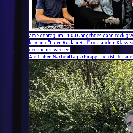
am Sonntag um 11.00 Uhr geht es dann rockig we
krachen.
"I love Rock 'n Roll" und andere Klassi
gecoached werden.
Am frühen Nachmittag schnappt sich Mick dann se