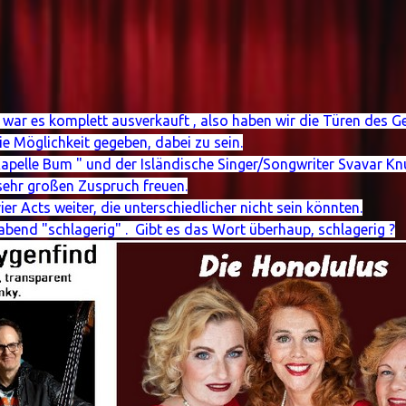
 war es komplett ausverkauft , also haben wir die Türen des
e Möglichkeit gegeben, dabei zu sein.
elle Bum " und der Isländische Singer/Songwriter Svavar Knu
 sehr großen Zuspruch freuen.
Acts weiter, die unterschiedlicher nicht sein könnten.
bend "schlagerig" . Gibt es das Wort überhaup, schlagerig ?